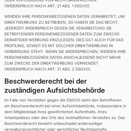
ODER VERTEIDIGUNG VON RECHTSANSPRÜCHEN
(WIDERSPRUCH NACH ART. 21 ABS. 1 DSGVO).
WERDEN IHRE PERSONENBEZOGENEN DATEN VERARBEITET, UM
DIREKTWERBUNG ZU BETREIBEN, SO HABEN SIE DAS RECHT,
JEDERZEIT WIDERSPRUCH GEGEN DIE VERARBEITUNG SIE
BETREFFENDER PERSONENBEZOGENER DATEN ZUM ZWECKE
DERARTIGER WERBUNG EINZULEGEN; DIES GILT AUCH FÜR DAS
PROFILING, SOWEIT ES MIT SOLCHER DIREKTWERBUNG IN
VERBINDUNG STEHT. WENN SIE WIDERSPRECHEN, WERDEN IHRE
PERSONENBEZOGENEN DATEN ANSCHLIESSEND NICHT MEHR
ZUM ZWECKE DER DIREKTWERBUNG VERWENDET
(WIDERSPRUCH NACH ART. 21 ABS. 2 DSGVO).
Beschwerde­recht bei der
zuständigen Aufsichts­behörde
Im Falle von Verstößen gegen die DSGVO steht den Betroffenen
ein Beschwerderecht bei einer Aufsichtsbehörde, insbesondere in
dem Mitgliedstaat ihres gewöhnlichen Aufenthalts, ihres
Arbeitsplatzes oder des Orts des mutmaßlichen Verstoßes zu. Das
Beschwerderecht besteht unbeschadet anderweitiger
verwaltungsrechtlicher oder gerichtlicher Rechtsbehelfe.