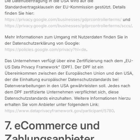
Die Datenübertragung in die USA wird auf die
Standardvertragsklauseln der EU-Kommission gestützt. Details
finden Sie hier:
https://privacy.google.com/businesses/gdprcontrollerterms/
und
https://privacy.google.com/businesses/gdprcontrollerterms/sccs/
.
Mehr Informationen zum Umgang mit Nutzerdaten finden Sie in
der Datenschutzerklärung von Google:
https://policies.google.com/privacy?hl=de
.
Das Unternehmen verfügt über eine Zertifizierung nach dem „EU-
US Data Privacy Framework“ (DPF). Der DPF ist ein
Übereinkommen zwischen der Europäischen Union und den USA,
der die Einhaltung europäischer Datenschutzstandards bei
Datenverarbeitungen in den USA gewährleisten soll. Jedes nach
dem DPF zertifizierte Unternehmen verpflichtet sich, diese
Datenschutzstandards einzuhalten. Weitere Informationen hierzu
erhalten Sie vom Anbieter unter folgendem Link:
https://www.dataprivacyframework.gov/participant/5780
.
7. eCommerce und
Zahlungs­anbieter