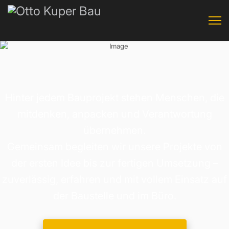
Hinter jedem Bauprojekt stehen Menschen, die
mitdenken, anpacken und Verantwortung
übernehmen.
Gemeinsam begleiten wir unsere Projekte von
der ersten Idee bis zur fertigen Umsetzung –
zuverlässig, erfahren und mit vollem Einsatz auf
der Baustelle und im Büro.