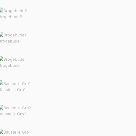
Brogebude2
Brogebude1
Brogebude
Baustelle Gro1
Baustelle Gro2